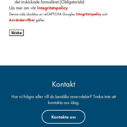
d
det inskickade formuläret.
(Obligatoriskt)
t
k
Läs mer om vår
Integritetspolicy
o
ä
Denna sida skyddas av reCAPTCHA Googles
Integritetspolicy
och
r
n
Användarvillkor
gäller.
i
n
s
e
Skicka
k
r
t
h
)
a
n
t
e
r
i
Kontakt
n
g
a
Har ni frågor eller vill du beställa reservdelar? Tveka inte att
v
kontakta oss idag.
u
p
Kontakta oss
p
g