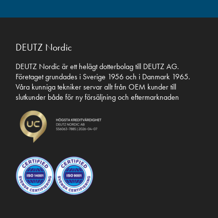
i
f
t
e
DEUTZ Nordic
r
(
DEUTZ Nordic är ett helägt dotterbolag till DEUTZ AG.
O
Företaget grundades i Sverige 1956 och i Danmark 1965.
b
Våra kunniga tekniker servar allt från OEM kunder till
l
slutkunder både för ny försäljning och eftermarknaden
i
g
a
t
o
r
i
s
k
t
)