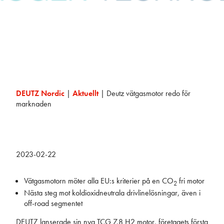
DEUTZ Nordic
|
Aktuellt
|
Deutz vätgasmotor redo för
marknaden
2023-02-22
Vätgasmotorn möter alla EU:s kriterier på en CO
fri motor
2
Nästa steg mot koldioxidneutrala drivlinelösningar, även i
off-road segmentet
DEUTZ lanserade sin nya TCG 7.8 H2 motor, företagets första