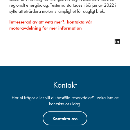
regionalt energibolag. Testerna startades i början av 2022 i
syfte att utvärdera motorns lämplighet för dagligt bruk.
Intresserad av att veta mer?, kontakta vår
motoravdelning för mer information
Linke
Kontakt
Har ni frågor eller vill du beställa reservdelar? Tveka inte att
kontakta oss idag.
Kontakta oss