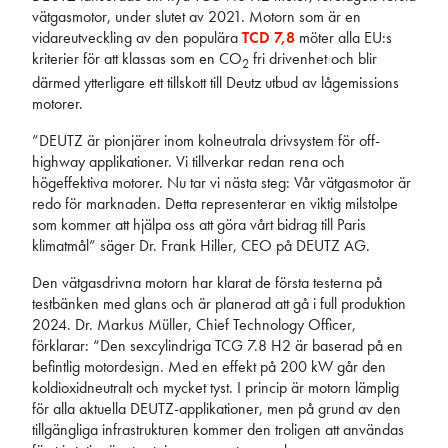
vätgasmotor, under slutet av 2021. Motorn som är en
vidareutveckling av den populära
TCD 7,8
möter alla EU:s
kriterier för att klassas som en CO
fri drivenhet och blir
2
därmed ytterligare ett tillskott till Deutz utbud av lågemissions
motorer.
”DEUTZ är pionjärer inom kolneutrala drivsystem för off-
highway applikationer. Vi tillverkar redan rena och
högeffektiva motorer. Nu tar vi nästa steg: Vår vätgasmotor är
redo för marknaden. Detta representerar en viktig milstolpe
som kommer att hjälpa oss att göra vårt bidrag till Paris
klimatmål” säger Dr. Frank Hiller, CEO på DEUTZ AG.
Den vätgasdrivna motorn har klarat de första testerna på
testbänken med glans och är planerad att gå i full produktion
2024. Dr. Markus Müller, Chief Technology Officer,
förklarar: “Den sexcylindriga TCG 7.8 H2 är baserad på en
befintlig motordesign. Med en effekt på 200 kW går den
koldioxidneutralt och mycket tyst. I princip är motorn lämplig
för alla aktuella DEUTZ-applikationer, men på grund av den
tillgängliga infrastrukturen kommer den troligen att användas