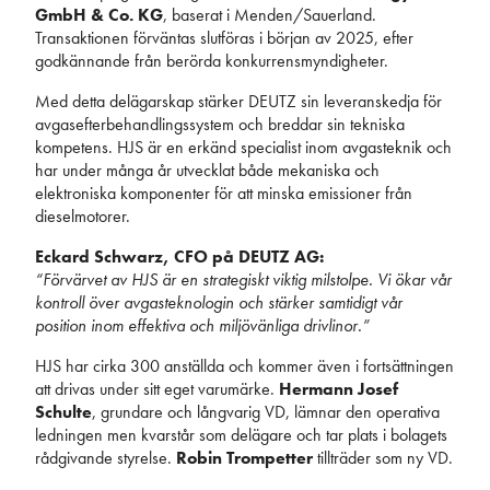
GmbH & Co. KG
, baserat i Menden/Sauerland.
Transaktionen förväntas slutföras i början av 2025, efter
godkännande från berörda konkurrensmyndigheter.
Med detta delägarskap stärker DEUTZ sin leveranskedja för
avgasefterbehandlingssystem och breddar sin tekniska
kompetens. HJS är en erkänd specialist inom avgasteknik och
har under många år utvecklat både mekaniska och
elektroniska komponenter för att minska emissioner från
dieselmotorer.
Eckard Schwarz, CFO på DEUTZ AG:
“Förvärvet av HJS är en strategiskt viktig milstolpe. Vi ökar vår
kontroll över avgasteknologin och stärker samtidigt vår
position inom effektiva och miljövänliga drivlinor.”
HJS har cirka 300 anställda och kommer även i fortsättningen
att drivas under sitt eget varumärke.
Hermann Josef
Schulte
, grundare och långvarig VD, lämnar den operativa
ledningen men kvarstår som delägare och tar plats i bolagets
rådgivande styrelse.
Robin Trompetter
tillträder som ny VD.