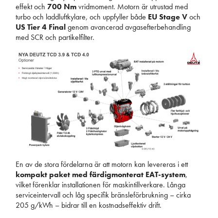
effekt och
700 Nm
vridmoment. Motorn är utrustad med
turbo och laddluft­kylare, och uppfyller både
EU Stage V
och
US Tier 4 Final
genom avancerad avgasefter­behandling
med SCR och partikelfilter.
En av de stora fördelarna är att motorn kan levereras i ett
kompakt paket med färdigmonterat EAT-system
,
vilket förenklar installationen för maskintillverkare. Långa
serviceintervall och låg specifik bränsleförbrukning – cirka
205 g/kWh – bidrar till en kostnadseffektiv drift.