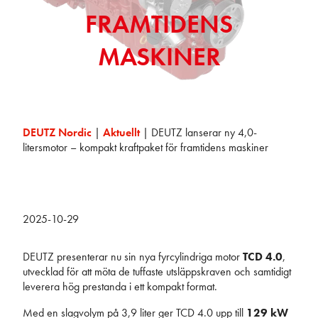
FRAMTIDENS
MASKINER
DEUTZ Nordic
|
Aktuellt
|
DEUTZ lanserar ny 4,0-
litersmotor – kompakt kraftpaket för framtidens maskiner
2025-10-29
DEUTZ presenterar nu sin nya fyr­cylindriga motor
TCD 4.0
,
utvecklad för att möta de tuffaste utsläpps­kraven och samtidigt
leverera hög prestanda i ett kompakt format.
Med en slagvolym på 3,9 liter ger TCD 4.0 upp till
129 kW